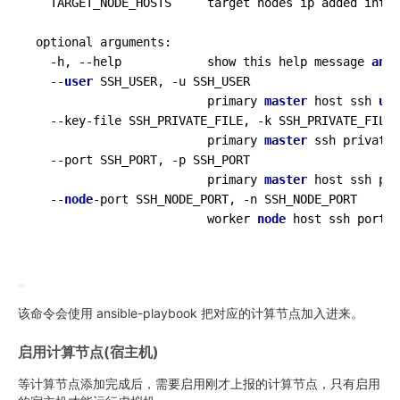
  TARGET_NODE_HOSTS     target nodes ip added into 
optional arguments:

  -h, --help            show this help message 
and
 
  --
user
SSH_USER
, -u SSH_USER

                        primary 
master
host
 ssh 
use
  --key-file SSH_PRIVATE_FILE, -k SSH_PRIVATE_FILE

                        primary 
master
ssh
 private 
  --port SSH_PORT, -p SSH_PORT

                        primary 
master
host
 ssh por
  --
node
-port
 SSH_NODE_PORT, -n SSH_NODE_PORT

                        worker 
node
host
 ssh port (
该命令会使用 ansible-playbook 把对应的计算节点加入进来。
启用计算节点(宿主机)
等计算节点添加完成后，需要启用刚才上报的计算节点，只有启用