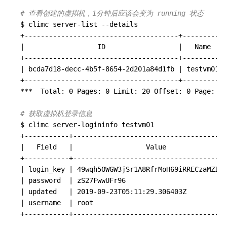
# 查看创建的虚拟机，1分钟后应该会变为 running 状态
$ climc server-list 
--details
+
--------------------------------------
+
----------
+
|                  ID                  |   Name   |
+
--------------------------------------
+
----------
+
| bcda7d18-decc-4b5f-8654-2d201a84d1fb | testvm01 |
+
--------------------------------------
+
----------
+
***  Total: 0 Pages: 0 Limit: 20 Offset: 0 Page: 1 
# 获取虚拟机登录信息
$ climc server-logininfo testvm01

+
-----------
+
--------------------------------------
|   Field   |                  Value               
+
-----------
+
--------------------------------------
| login_key | 49wqh5OWGW3jSr1A8RfrMoH69iRRECzaMZITB
| password  | zS27FwwUFr96                         
| updated   | 2019-09-23T05
:11
:29.306403Z
          
| username  | root                                 
+
-----------
+
--------------------------------------