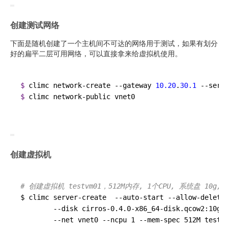
创建测试网络
下面是随机创建了一个主机间不可达的网络用于测试，如果有划分
好的扁平二层可用网络，可以直接拿来给虚拟机使用。
$ 
climc network-create --gateway 
10.20
.
30.1
 --serve
$ 
创建虚拟机
# 创建虚拟机 testvm01，512M内存, 1个CPU, 系统盘 10g
$ climc server-create  
--auto-start
--allow-delete
 
--disk
 cirros-0.4.0-x86_64-disk.qcow2
:10g
-
--net
 vnet0 
--ncpu
 1 
--mem-spec
 512M testvm