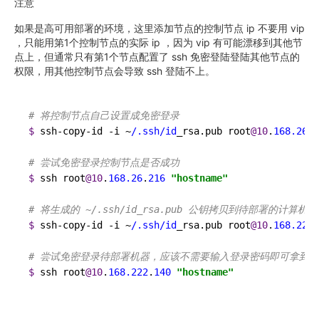
注意
如果是高可用部署的环境，这里添加节点的控制节点 ip 不要用 vip
，只能用第1个控制节点的实际 ip ，因为 vip 有可能漂移到其他节
点上，但通常只有第1个节点配置了 ssh 免密登陆登陆其他节点的
权限，用其他控制节点会导致 ssh 登陆不上。
# 将控制节点自己设置成免密登录
$ 
ssh-copy-id -i ~
/.ssh/id
_rsa.pub root
@10
.
168.26
.
2
# 尝试免密登录控制节点是否成功
$ 
ssh root
@10
.
168.26
.
216
"hostname"
# 将生成的 ~/.ssh/id_rsa.pub 公钥拷贝到待部署的计算机器
$ 
ssh-copy-id -i ~
/.ssh/id
_rsa.pub root
@10
.
168.222
.
# 尝试免密登录待部署机器，应该不需要输入登录密码即可拿到部署机
$ 
ssh root
@10
.
168.222
.
140
"hostname"