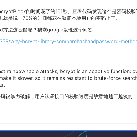
h encryptBlock的时间花了约101秒。查看代码发现这个是密码校
sword。也就是说，70%的时间都花在验证本地用户的密码上了。
ssword方法这么慢呢？搜索google发现这个问答：
37359/why-bcrypt-library-comparehashandpassword-method
st rainbow table attacks, bcrypt is an adaptive function: ov
ake it slower, so it remains resistant to brute-force search
r.
止密码被暴力破解，用户认证接口的校验速度是故意地越压越慢的