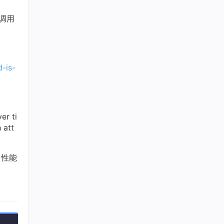
验调用
-is-
er ti
 att
，性能