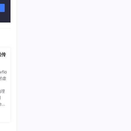
U透传
fio
对虚
物理
用
命令
机上
置。
和普
ce的