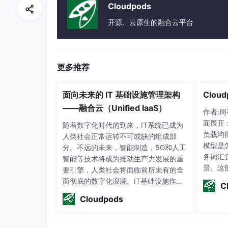
Cloudpods
开源、云原生的融合云平台
更多推荐
面向未来的 IT 基础设施管理架构
Clo
——融合云（Unified IaaS）
作者:
面展开
随着数字化时代的到来，IT系统已成为
负载均
人类社会正常运转不可或缺的组成部
模型是
分。不远的未来，智能制造，5G和人工
务词汇
智能等技术将成为推动生产力发展的重
景。这
要引擎，人类社会将面临前所未有的全
均衡服
面彻底的数字化浪潮。IT基础设施作为I
C
绍，并
T系统运行的平台和载体，是实现数字
Cloudpods
后，我
化的基石。在这场数字化浪潮中，企业
衡产品
必须积极拥抱云计算技术，采用符合技
介​ 1.
术发展趋势、面向未来的IT基础构架，