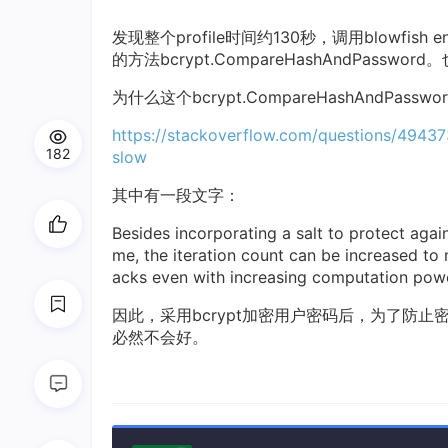
发现整个profile时间约130秒，调用blowfis
的方法bcrypt.CompareHashAndPas
为什么这个bcrypt.CompareHashAndPa
https://stackoverflow.com/questions/494
182
slow
其中有一段文字：
Besides incorporating a salt to protect again
me, the iteration count can be increased to m
acks even with increasing computation powe
因此，采用bcrypt加密用户密码后，为了防
必然不会好。