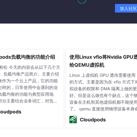
加入社区
udpods负载均衡的功能介绍
使用Linux vfio将Nvidia GP
给QEMU虚拟机
周有松 今天的内容会从以下几个方
： 负载均衡产品简介。主要介绍
Linux 上虚拟机 GPU 透传需要使用 v
衡作为一个云上产品，它的功能
的方式。主要是因为在 vfio 方式下
怎样的，日常使用中会遇到的业
拟设备的权限和 DMA 隔离上做的更
负载均衡的功能与典型应用场
好。但是这么做也有个缺点，这个
部分主要结合业务词汇，对负载
设备在主机和其他虚拟机都不能使
务中常见的一些功能选项进行介
了。 qemu 直接使用物理设备本身
loudpods
举例介绍一些典型的应用场景最
行是很简单的，关键在于事先在主
Cloudpods
们做一下总结，讨论一下负载均
对系统、内核和物理设备的一些配
相比传统方式的优点 一、产品简
单纯从 qemu 的命令行来看，其实
 以NGINX为例​ 提到负载均衡，我
通虚拟机启动就差了最后那个-devi