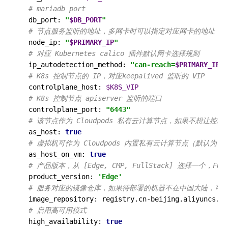
# mariadb port
  db_port: 
"
$DB_PORT
"
# 节点服务监听的地址，多网卡时可以指定对应网卡的地址
  node_ip: 
"
$PRIMARY_IP
"
# 对应 Kubernetes calico 插件默认网卡选择规则
  ip_autodetection_method: 
"can-reach=
$PRIMARY_IP
"
# K8s 控制节点的 IP，对应keepalived 监听的 VIP
  controlplane_host: 
$K8S_VIP
# K8s 控制节点 apiserver 监听的端口
  controlplane_port: 
"6443"
# 该节点作为 Cloudpods 私有云计算节点，如果不想让控制
  as_host: 
true
# 虚拟机可作为 Cloudpods 内置私有云计算节点（默认为 fal
  as_host_on_vm: 
true
# 产品版本，从 [Edge, CMP, FullStack] 选择一个，
  product_version: 
'Edge'
# 服务对应的镜像仓库，如果待部署的机器不在中国大陆，可以用 doc
  image_repository: registry.cn-beijing.aliyuncs.co
# 启用高可用模式
  high_availability: 
true