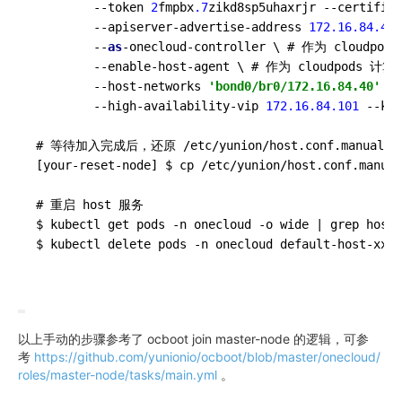
        --token 
2
fmpbx
.7
zikd8sp5uhaxrjr --certifica
        --apiserver-advertise-address 
172.16
.84
.40
 
        --
as
-onecloud-controller \ # 作为 cloudpod
        --enable-host-agent \ # 作为 cloudpods 计算
        --host-networks 
'bond0/br0/172.16.84.40'
 \
        --high-availability-vip 
172.16
.84
.101
 --kee
# 等待加入完成后，还原 /etc/yunion/host.conf.manual.b
[your-reset-node] $ cp /etc/yunion/host.conf.manual
# 重启 host 服务

$ kubectl get pods -n onecloud -o wide | grep host 
以上手动的步骤参考了 ocboot join master-node 的逻辑，可参
考
https://github.com/yunionio/ocboot/blob/master/onecloud/
roles/master-node/tasks/main.yml
。