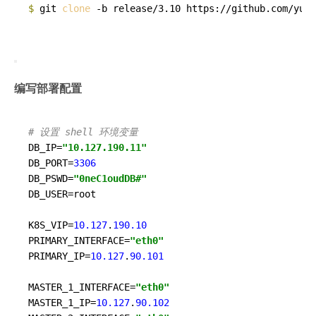
$ 
git 
clone
 -b release/3.10 https://github.com/yuni
编写部署配置
# 设置 shell 环境变量
DB_IP=
"10.127.190.11"
DB_PORT=
3306
DB_PSWD=
"0neC1oudDB#"
DB_USER=root

K8S_VIP=
10.127
.
190.10
PRIMARY_INTERFACE=
"eth0"
PRIMARY_IP=
10.127
.
90.101
MASTER_1_INTERFACE=
"eth0"
MASTER_1_IP=
10.127
.
90.102