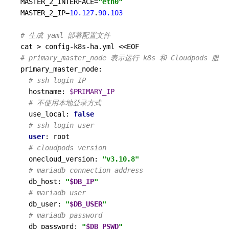
MASTER_2_INTERFACE=
"eth0"
MASTER_2_IP=
10.127
.
90.103
# 生成 yaml 部署配置文件
# primary_master_node 表示运行 k8s 和 Cloudpods 服
primary_master_node:

# ssh login IP
  hostname: 
$PRIMARY_IP
# 不使用本地登录方式
  use_local: 
false
# ssh login user
user
: root

# cloudpods version
  onecloud_version: 
"v3.10.8"
# mariadb connection address
  db_host: 
"
$DB_IP
"
# mariadb user
  db_user: 
"
$DB_USER
"
# mariadb password
  db_password: 
"
$DB_PSWD
"