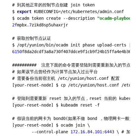
# 到其他正常的控制节点创建 join token

$ 
export
 KUBECONFIG=/etc/kubernetes/admin.conf

$ ocadm token create --description 
"ocadm-playbook-
2
fmpbx
.7
zikd8sp5uhaxrjr

# 获取控制节点认证

6150
f8da2dcdf3a8a730f407ddce9f1cb9f24b15ffa4e4b3680
##########  注意下面的命令需要登陆到需要重新加入的节点执行  #
# 如果该节点曾经作为计算节点加入过云平台

# 需要备份当前宿主机 /etc/yunion/host.conf 配置

[your-reset-node] $ cp /etc/yunion/host.conf /etc/y
# 登陆到需要重新 reset 加入的节点，reset 当前的 kubernet
[your-reset-node] $ kubeadm reset -f

# 假设当前的网卡为 bond0(如果不做 bond ，物理网卡一般为 
[your-reset-node] $ ocadm join \

        --control-plane 
172.16
.84
.101
:
6443
 \ # 加