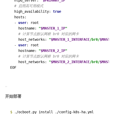
  ntpd_server: 
"
$PRIMARY_IP
"
# 启用高可用模式
  high_availability: 
true
  hosts:

  - 
user
: root

    hostname: 
"
$MASTER_1_IP
"
# 计算节点默认网桥 br0 对应的网卡
    host_networks: 
"
$MASTER_1_INTERFACE
/br0/
$MASTER
  - 
user
: root

    hostname: 
"
$MASTER_2_IP
"
# 计算节点默认网桥 br0 对应的网卡
    host_networks: 
"
$MASTER_2_INTERFACE
/br0/
$MASTER
开始部署
$ 
./ocboot.py install ./config-k8s-ha.yml